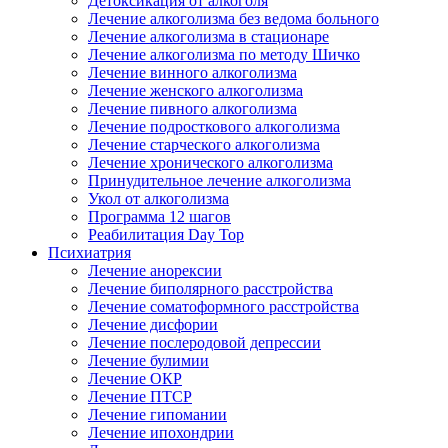
Детоксикация от алкоголя
Лечение алкоголизма без ведома больного
Лечение алкоголизма в стационаре
Лечение алкоголизма по методу Шичко
Лечение винного алкоголизма
Лечение женского алкоголизма
Лечение пивного алкоголизма
Лечение подросткового алкоголизма
Лечение старческого алкоголизма
Лечение хронического алкоголизма
Принудительное лечение алкоголизма
Укол от алкоголизма
Программа 12 шагов
Реабилитация Day Top
Психиатрия
Лечение анорексии
Лечение биполярного расстройства
Лечение соматоформного расстройства
Лечение дисфории
Лечение послеродовой депрессии
Лечение булимии
Лечение ОКР
Лечение ПТСР
Лечение гипомании
Лечение ипохондрии