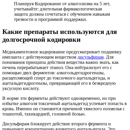
Планируя Кодирование от алкоголизма на 5 лет,
учитывайте: длительная фармакологическая
защита должна сочетаться с обучением навыкам
трезвости и программой поддержки.
Какие препараты используются для
долгосрочной кодировки
Медикаментозное кодирование предусматривает подшивку
импланта с действующим веществом
дисульфирам
. Для
понимания принципа действия вещества важно знать, как
печень перерабатывает этанол. Она нейтрализует его с
помощью двух ферментов: алкогольдегидрогеназы,
расщепляющей спирт до токсичного ацетальдегида, и
ацетальдегидрогеназы, превращающей его в безвредную
уксусную кислоту.
В норме эти ферменты действуют одновременно, но при
избытке алкоголя токсичный ацетальдегид успевает попасть в
кровь. Именно он становится причиной тяжелого похмелья с
тошнотой, тахикардией, головной болью.
Дисульфирам блокирует действие второго фермента и
повышают концентрацию ядовитого ацетальдегида. Это