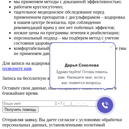
мы применяем методы с доказанной эффективностью;
работаем круглосуточно;
тщательное медицинское обследование перед
применением препаратов с дисульфирамом – кодировка
в нашем центре безопасна, при соблюдении
рекомендаций врача у нее нет побочных эффектов;
низкие цены на программы лечения и реабилитации;
персональный подход – мы подберем метод с учетом
состояния здоровья, стажа, противопоказаний;
комфортабельный стационар, добровольное лечение (мы
не применяем давление, угрозы, насилие).
Для записи на кодирование с долгосрочным эффектом
Дарья Соколова
позвоните нам
.
Здравствуйте! Готова помочь
вам. Напишите мне, если у
Запись на бесплатную консультацию
вас появятся вопросы.
Оставьте свои данные, наш специалист свяжется с вами в
ближайшее время.
Получить помощь
Отправляя заявку, Вы даете согласие с условиями обработки
персональных данных, установленными политикой