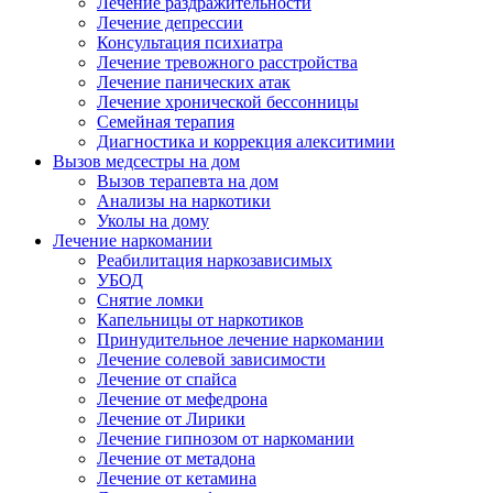
Лечение раздражительности
Лечение депрессии
Консультация психиатра
Лечение тревожного расстройства
Лечение панических атак
Лечение хронической бессонницы
Семейная терапия
Диагностика и коррекция алекситимии
Вызов медсестры на дом
Вызов терапевта на дом
Анализы на наркотики
Уколы на дому
Лечение наркомании
Реабилитация наркозависимых
УБОД
Снятие ломки
Капельницы от наркотиков
Принудительное лечение наркомании
Лечение солевой зависимости
Лечение от спайса
Лечение от мефедрона
Лечение от Лирики
Лечение гипнозом от наркомании
Лечение от метадона
Лечение от кетамина