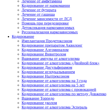
Лечение от амфетамина
Кодирование от наркомании
Лечение от бутирата
Лечение от гашиша
Лечение зависимости от ЛСД
Помощь при передозировке
Детоксикация наркозависимых
Ресоциализация наркозависимых
Кодирование
Имплантация Продетоксоном
Кодирование препаратом Аквилонг
Кодирование Алгоминалом
Кодирование Вивитролом
Вшивание ампулы от алкоголизма
Кодирование от алкоголизма «Двойной блок»
Кодирование Дисульфирамом
Кодирование иглоукалыванием
Кодирование Налтрексоном
Кодирование от алкоголизма на 3 года
Кодирование от алкоголизма на 5 лет
Кодирование от алкоголизма с провокацией
Кодирование от алкоголизма по методу Довженко
Вшивание Торпедо
Кодирование уколом
Кодирование от алкоголизма Эспераль