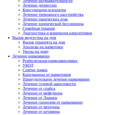
Лечение раздражительности
Лечение депрессии
Консультация психиатра
Лечение тревожного расстройства
Лечение панических атак
Лечение хронической бессонницы
Семейная терапия
Диагностика и коррекция алекситимии
Вызов медсестры на дом
Вызов терапевта на дом
Анализы на наркотики
Уколы на дому
Лечение наркомании
Реабилитация наркозависимых
УБОД
Снятие ломки
Капельницы от наркотиков
Принудительное лечение наркомании
Лечение солевой зависимости
Лечение от спайса
Лечение от мефедрона
Лечение от Лирики
Лечение гипнозом от наркомании
Лечение от метадона
Лечение от кетамина