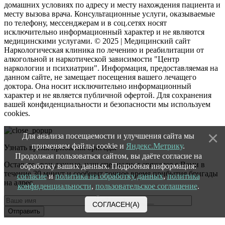
домашних условиях по адресу и месту нахождения пациента и
месту вызова врача. Консультационные услуги, оказываемые
по телефону, мессенджерам и в соц.сетях носят
исключительно информационный характер и не являются
медицинскими услугами. © 2025 | Медицинский сайт
Наркологическая клиника по лечению и реабилитации от
алкогольной и наркотической зависимости "Центр
наркологии и психиатрии". Информация, предоставляемая на
данном сайте, не замещает посещения вашего лечащего
доктора. Она носит исключительно информационный
характер и не является публичной офертой. Для сохранения
вашей конфиденциальности и безопасности мы используем
cookies.
Для анализа посещаемости и улучшения сайта мы
применяем файлы cookie и
Яндекс.Метрику
.
Узнать время прибытия бригады
Продолжая пользоваться сайтом, вы даёте согласие на
Оставьте свои данные, наш специалист свяжется с Вами в
обработку ваших данных. Подробная информация:
течение 30 минут и сообщит точное время прибытия бригады
согласие
и
политика на обработку данных
,
политика
на адрес.
конфиденциальности
,
пользовательское соглашение
.
СОГЛАСЕН(А)
Отправить