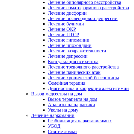
Лечение биполярного расстройства
Лечение соматоформного расстройства
Лечение дисфории
Лечение послеродовой депрессии
Лечение булимии
Лечение ОКР
Лечение ПТСР
Лечение гипомании
Лечение ипохондрии
Лечение раздражительности
Лечение депрессии
Консультация психиатра
Лечение тревожного расстройства
Лечение панических атак
Лечение хронической бессонницы
Семейная терапия
Диагностика и коррекция алекситимии
Вызов медсестры на дом
Вызов терапевта на дом
Анализы на наркотики
Уколы на дому
Лечение наркомании
Реабилитация наркозависимых
УБОД
Снятие ломки