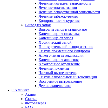
Лечение интернет-зависимости
Лечение токсикомании
Лечение лекарственной зависимости
Лечение табакокурения
Кодирование от курения
Вывод из запоя
Вывод из запоя в стационаре
Капельница от похмелья
Капельница от запоя
Хронический запой
Принудительный вывод из запоя
Снятие похмельного синдрома
Алкогольная детоксикация
Капельница от алкоголя
Алкогольное отравление
Лечение похмелья
Частный вытрезвитель
Снятие алкогольной интоксикации
Экстренное вытрезвление
Детокс-капельница
О клинике
Акции
Статьи
Фотогалерея
FAQ