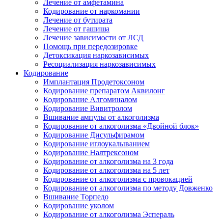
Лечение от амфетамина
Кодирование от наркомании
Лечение от бутирата
Лечение от гашиша
Лечение зависимости от ЛСД
Помощь при передозировке
Детоксикация наркозависимых
Ресоциализация наркозависимых
Кодирование
Имплантация Продетоксоном
Кодирование препаратом Аквилонг
Кодирование Алгоминалом
Кодирование Вивитролом
Вшивание ампулы от алкоголизма
Кодирование от алкоголизма «Двойной блок»
Кодирование Дисульфирамом
Кодирование иглоукалыванием
Кодирование Налтрексоном
Кодирование от алкоголизма на 3 года
Кодирование от алкоголизма на 5 лет
Кодирование от алкоголизма с провокацией
Кодирование от алкоголизма по методу Довженко
Вшивание Торпедо
Кодирование уколом
Кодирование от алкоголизма Эспераль