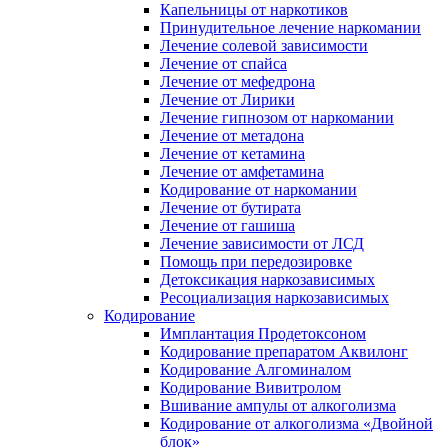
Капельницы от наркотиков
Принудительное лечение наркомании
Лечение солевой зависимости
Лечение от спайса
Лечение от мефедрона
Лечение от Лирики
Лечение гипнозом от наркомании
Лечение от метадона
Лечение от кетамина
Лечение от амфетамина
Кодирование от наркомании
Лечение от бутирата
Лечение от гашиша
Лечение зависимости от ЛСД
Помощь при передозировке
Детоксикация наркозависимых
Ресоциализация наркозависимых
Кодирование
Имплантация Продетоксоном
Кодирование препаратом Аквилонг
Кодирование Алгоминалом
Кодирование Вивитролом
Вшивание ампулы от алкоголизма
Кодирование от алкоголизма «Двойной
блок»