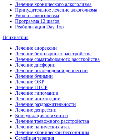
Лечение хронического алкоголизма
Принудительное лечение алкоголизма
Укол от алкоголизма
Программа 12 шагов
Реабилитация Day Top
Психиатрия
Лечение анорексии
Лечение биполярного расстройства
Лечение соматоформного расстройства
Лечение дисфории
Лечение послеродовой депрессии
Лечение булимии
Лечение ОКР
Лечение ПТСР
Лечение гипомании
Лечение ипохондрии
Лечение раздражительности
Лечение депрессии
Консультация психиатра
Лечение тревожного расстройства
Лечение панических атак
Лечение хронической бессонницы
Семейная терапия