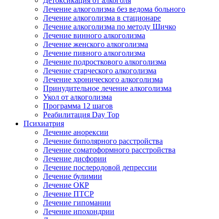
Детоксикация от алкоголя
Лечение алкоголизма без ведома больного
Лечение алкоголизма в стационаре
Лечение алкоголизма по методу Шичко
Лечение винного алкоголизма
Лечение женского алкоголизма
Лечение пивного алкоголизма
Лечение подросткового алкоголизма
Лечение старческого алкоголизма
Лечение хронического алкоголизма
Принудительное лечение алкоголизма
Укол от алкоголизма
Программа 12 шагов
Реабилитация Day Top
Психиатрия
Лечение анорексии
Лечение биполярного расстройства
Лечение соматоформного расстройства
Лечение дисфории
Лечение послеродовой депрессии
Лечение булимии
Лечение ОКР
Лечение ПТСР
Лечение гипомании
Лечение ипохондрии