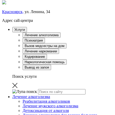
Красноярск,
ул. Ленина, 34
Адрес call-центра
Услуги
Лечение алкоголизма
Психиатрия
Вызов медсестры на дом
Лечение наркомании
Кодирование
Наркологическая помощь
Вывод из запоя
Поиск услуги
Лечение алкоголизма
Реабилитация алкоголиков
Лечение мужского алкоголизма
Детоксикация от алкоголя