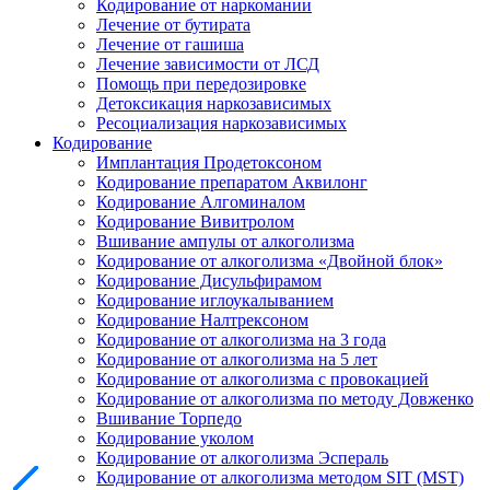
Кодирование от наркомании
Лечение от бутирата
Лечение от гашиша
Лечение зависимости от ЛСД
Помощь при передозировке
Детоксикация наркозависимых
Ресоциализация наркозависимых
Кодирование
Имплантация Продетоксоном
Кодирование препаратом Аквилонг
Кодирование Алгоминалом
Кодирование Вивитролом
Вшивание ампулы от алкоголизма
Кодирование от алкоголизма «Двойной блок»
Кодирование Дисульфирамом
Кодирование иглоукалыванием
Кодирование Налтрексоном
Кодирование от алкоголизма на 3 года
Кодирование от алкоголизма на 5 лет
Кодирование от алкоголизма с провокацией
Кодирование от алкоголизма по методу Довженко
Вшивание Торпедо
Кодирование уколом
Кодирование от алкоголизма Эспераль
Кодирование от алкоголизма методом SIT (MST)