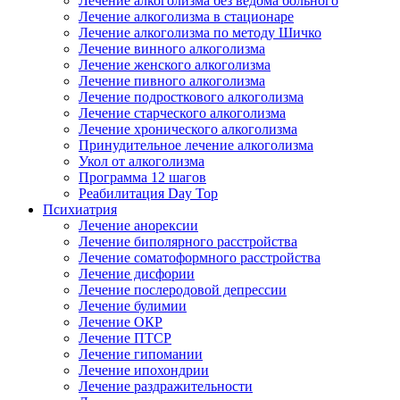
Лечение алкоголизма без ведома больного
Лечение алкоголизма в стационаре
Лечение алкоголизма по методу Шичко
Лечение винного алкоголизма
Лечение женского алкоголизма
Лечение пивного алкоголизма
Лечение подросткового алкоголизма
Лечение старческого алкоголизма
Лечение хронического алкоголизма
Принудительное лечение алкоголизма
Укол от алкоголизма
Программа 12 шагов
Реабилитация Day Top
Психиатрия
Лечение анорексии
Лечение биполярного расстройства
Лечение соматоформного расстройства
Лечение дисфории
Лечение послеродовой депрессии
Лечение булимии
Лечение ОКР
Лечение ПТСР
Лечение гипомании
Лечение ипохондрии
Лечение раздражительности