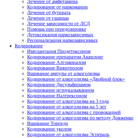
Лечение от амфетамина
Кодирование от наркомании
Лечение от бутирата
Лечение от гашиша
Лечение зависимости от ЛСД
Помощь при передозировке
Детоксикация наркозависимых
Ресоциализация наркозависимых
Кодирование
Имплантация Продетоксоном
Кодирование препаратом Аквилонг
Кодирование Алгоминалом
Кодирование Вивитролом
Вшивание ампулы от алкоголизма
Кодирование от алкоголизма «Двойной блок»
Кодирование Дисульфирамом
Кодирование иглоукалыванием
Кодирование Налтрексоном
Кодирование от алкоголизма на 3 года
Кодирование от алкоголизма на 5 лет
Кодирование от алкоголизма с провокацией
Кодирование от алкоголизма по методу Довженко
Вшивание Торпедо
Кодирование уколом
Кодирование от алкоголизма Эспераль