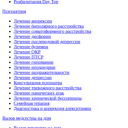
Реабилитация Day Top
Психиатрия
Лечение анорексии
Лечение биполярного расстройства
Лечение соматоформного расстройства
Лечение дисфории
Лечение послеродовой депрессии
Лечение булимии
Лечение ОКР
Лечение ПТСР
Лечение гипомании
Лечение ипохондрии
Лечение раздражительности
Лечение депрессии
Консультация психиатра
Лечение тревожного расстройства
Лечение панических атак
Лечение хронической бессонницы
Семейная терапия
Диагностика и коррекция алекситимии
Вызов медсестры на дом
Вызов терапевта на дом