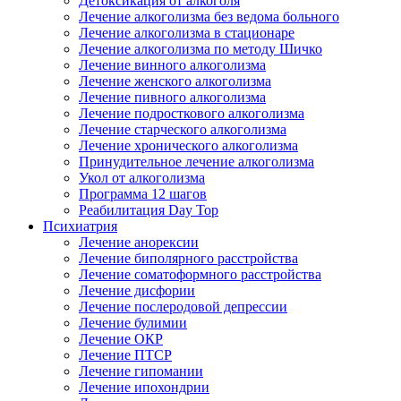
Детоксикация от алкоголя
Лечение алкоголизма без ведома больного
Лечение алкоголизма в стационаре
Лечение алкоголизма по методу Шичко
Лечение винного алкоголизма
Лечение женского алкоголизма
Лечение пивного алкоголизма
Лечение подросткового алкоголизма
Лечение старческого алкоголизма
Лечение хронического алкоголизма
Принудительное лечение алкоголизма
Укол от алкоголизма
Программа 12 шагов
Реабилитация Day Top
Психиатрия
Лечение анорексии
Лечение биполярного расстройства
Лечение соматоформного расстройства
Лечение дисфории
Лечение послеродовой депрессии
Лечение булимии
Лечение ОКР
Лечение ПТСР
Лечение гипомании
Лечение ипохондрии