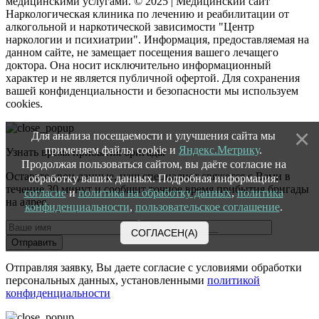
медицинскими услугами. © 2025 | Медицинский сайт
Наркологическая клиника по лечению и реабилитации от
алкогольной и наркотической зависимости "Центр
наркологии и психиатрии". Информация, предоставляемая на
данном сайте, не замещает посещения вашего лечащего
доктора. Она носит исключительно информационный
характер и не является публичной офертой. Для сохранения
вашей конфиденциальности и безопасности мы используем
cookies.
Для анализа посещаемости и улучшения сайта мы
применяем файлы cookie и
Яндекс.Метрику
.
Узнать время прибытия бригады
Продолжая пользоваться сайтом, вы даёте согласие на
Оставьте свои данные, наш специалист свяжется с Вами в
обработку ваших данных. Подробная информация:
течение 30 минут и сообщит точное время прибытия бригады
согласие
и
политика на обработку данных
,
политика
на адрес.
конфиденциальности
,
пользовательское соглашение
.
СОГЛАСЕН(А)
Отправить
Отправляя заявку, Вы даете согласие с условиями обработки
персональных данных, установленными
политикой
конфиденциальности