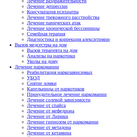
Лечение раздражительности
Лечение депрессии
Консультация психиатра
Лечение тревожного расстройства
Лечение панических атак
Лечение хронической бессонницы
Семейная терапия
Диагностика и коррекция алекситимии
Вызов медсестры на дом
Вызов терапевта на дом
Анализы на наркотики
Уколы на дому
Лечение наркомании
Реабилитация наркозависимых
УБОД
Снятие ломки
Капельницы от наркотиков
Принудительное лечение наркомании
Лечение солевой зависимости
Лечение от спайса
Лечение от мефедрона
Лечение от Лирики
Лечение гипнозом от наркомании
Лечение от метадона
Лечение от кетамина