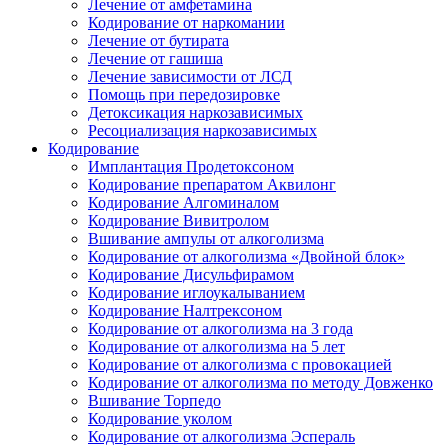
Лечение от амфетамина
Кодирование от наркомании
Лечение от бутирата
Лечение от гашиша
Лечение зависимости от ЛСД
Помощь при передозировке
Детоксикация наркозависимых
Ресоциализация наркозависимых
Кодирование
Имплантация Продетоксоном
Кодирование препаратом Аквилонг
Кодирование Алгоминалом
Кодирование Вивитролом
Вшивание ампулы от алкоголизма
Кодирование от алкоголизма «Двойной блок»
Кодирование Дисульфирамом
Кодирование иглоукалыванием
Кодирование Налтрексоном
Кодирование от алкоголизма на 3 года
Кодирование от алкоголизма на 5 лет
Кодирование от алкоголизма с провокацией
Кодирование от алкоголизма по методу Довженко
Вшивание Торпедо
Кодирование уколом
Кодирование от алкоголизма Эспераль