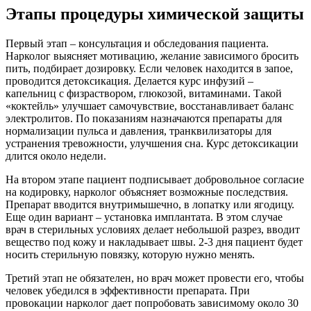
Этапы процедуры химической защиты
Первый этап – консультация и обследования пациента.
Нарколог выясняет мотивацию, желание зависимого бросить
пить, подбирает дозировку. Если человек находится в запое,
проводится детоксикация. Делается курс инфузий –
капельниц с физраствором, глюкозой, витаминами. Такой
«коктейль» улучшает самочувствие, восстанавливает баланс
электролитов. По показаниям назначаются препараты для
нормализации пульса и давления, транквилизаторы для
устранения тревожности, улучшения сна. Курс детоксикации
длится около недели.
На втором этапе пациент подписывает добровольное согласие
на кодировку, нарколог объясняет возможные последствия.
Препарат вводится внутримышечно, в лопатку или ягодицу.
Еще один вариант – установка имплантата. В этом случае
врач в стерильных условиях делает небольшой разрез, вводит
вещество под кожу и накладывает швы. 2-3 дня пациент будет
носить стерильную повязку, которую нужно менять.
Третий этап не обязателен, но врач может провести его, чтобы
человек убедился в эффективности препарата. При
провокации нарколог дает попробовать зависимому около 30