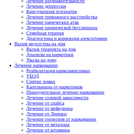
Лечение раздражительности
Лечение депрессии
Консультация психиатра
Лечение тревожного расстройства
Лечение панических атак
Лечение хронической бессонницы
Семейная терапия
Диагностика и коррекция алекситимии
Вызов медсестры на дом
Вызов терапевта на дом
Анализы на наркотики
Уколы на дому
Лечение наркомании
Реабилитация наркозависимых
УБОД
Снятие ломки
Капельницы от наркотиков
Принудительное лечение наркомании
Лечение солевой зависимости
Лечение от спайса
Лечение от мефедрона
Лечение от Лирики
Лечение гипнозом от наркомании
Лечение от метадона
Лечение от кетамина