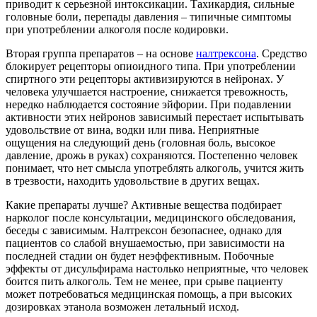
приводит к серьезной интоксикации. Тахикардия, сильные
головные боли, перепады давления – типичные симптомы
при употреблении алкоголя после кодировки.
Вторая группа препаратов – на основе
налтрексона
. Средство
блокирует рецепторы опиоидного типа. При употреблении
спиртного эти рецепторы активизируются в нейронах. У
человека улучшается настроение, снижается тревожность,
нередко наблюдается состояние эйфории. При подавлении
активности этих нейронов зависимый перестает испытывать
удовольствие от вина, водки или пива. Неприятные
ощущения на следующий день (головная боль, высокое
давление, дрожь в руках) сохраняются. Постепенно человек
понимает, что нет смысла употреблять алкоголь, учится жить
в трезвости, находить удовольствие в других вещах.
Какие препараты лучше? Активные вещества подбирает
нарколог после консультации, медицинского обследования,
беседы с зависимым. Налтрексон безопаснее, однако для
пациентов со слабой внушаемостью, при зависимости на
последней стадии он будет неэффективным. Побочные
эффекты от дисульфирама настолько неприятные, что человек
боится пить алкоголь. Тем не менее, при срыве пациенту
может потребоваться медицинская помощь, а при высоких
дозировках этанола возможен летальный исход.