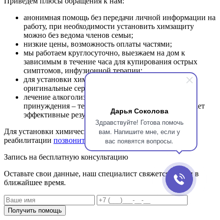
Приведем плюсы обращения к нам:
анонимная помощь без передачи личной информации на
работу, при необходимости установить химзащиту
можно без ведома членов семьи;
низкие цены, возможность оплаты частями;
мы работаем круглосуточно, выезжаем на дом к
зависимым в течение часа для купирования острых
симптомов, инфузионной терапии;
для установки химической защиты применяются
оригинальные сертифицированные препараты;
лечение алкоголизма проводится без давления и
принуждения – терапия на добровольной основе дает
Дарья Соколова
эффективные результаты.
Здравствуйте! Готова помочь
вам. Напишите мне, если у
Для установки химической защиты и дальнейшей
реабилитации
позвоните по телефону
.
вас появятся вопросы.
Запись на бесплатную консультацию
Оставьте свои данные, наш специалист свяжется с вами в
ближайшее время.
Получить помощь