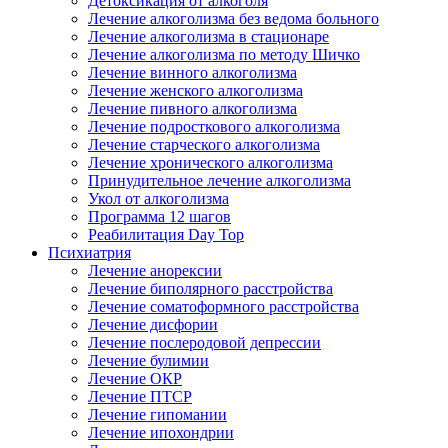
Детоксикация от алкоголя
Лечение алкоголизма без ведома больного
Лечение алкоголизма в стационаре
Лечение алкоголизма по методу Шичко
Лечение винного алкоголизма
Лечение женского алкоголизма
Лечение пивного алкоголизма
Лечение подросткового алкоголизма
Лечение старческого алкоголизма
Лечение хронического алкоголизма
Принудительное лечение алкоголизма
Укол от алкоголизма
Программа 12 шагов
Реабилитация Day Top
Психиатрия
Лечение анорексии
Лечение биполярного расстройства
Лечение соматоформного расстройства
Лечение дисфории
Лечение послеродовой депрессии
Лечение булимии
Лечение ОКР
Лечение ПТСР
Лечение гипомании
Лечение ипохондрии