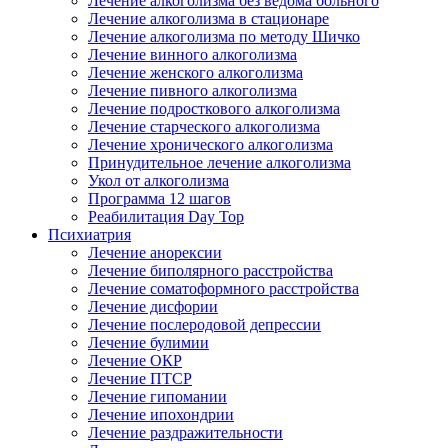
Лечение алкоголизма без ведома больного
Лечение алкоголизма в стационаре
Лечение алкоголизма по методу Шичко
Лечение винного алкоголизма
Лечение женского алкоголизма
Лечение пивного алкоголизма
Лечение подросткового алкоголизма
Лечение старческого алкоголизма
Лечение хронического алкоголизма
Принудительное лечение алкоголизма
Укол от алкоголизма
Программа 12 шагов
Реабилитация Day Top
Психиатрия
Лечение анорексии
Лечение биполярного расстройства
Лечение соматоформного расстройства
Лечение дисфории
Лечение послеродовой депрессии
Лечение булимии
Лечение ОКР
Лечение ПТСР
Лечение гипомании
Лечение ипохондрии
Лечение раздражительности