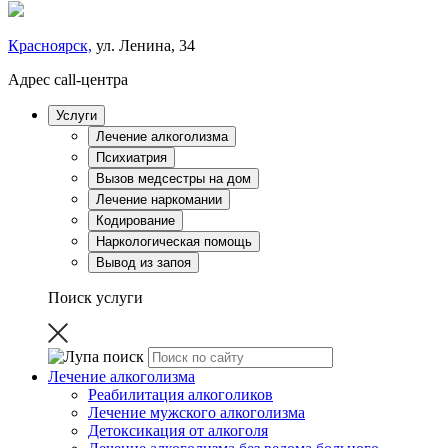
Красноярск,
ул. Ленина, 34
Адрес call-центра
Услуги
Лечение алкоголизма
Психиатрия
Вызов медсестры на дом
Лечение наркомании
Кодирование
Наркологическая помощь
Вывод из запоя
Поиск услуги
Лечение алкоголизма
Реабилитация алкоголиков
Лечение мужского алкоголизма
Детоксикация от алкоголя