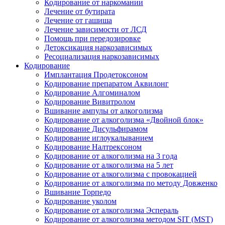
Кодирование от наркомании
Лечение от бутирата
Лечение от гашиша
Лечение зависимости от ЛСД
Помощь при передозировке
Детоксикация наркозависимых
Ресоциализация наркозависимых
Кодирование
Имплантация Продетоксоном
Кодирование препаратом Аквилонг
Кодирование Алгоминалом
Кодирование Вивитролом
Вшивание ампулы от алкоголизма
Кодирование от алкоголизма «Двойной блок»
Кодирование Дисульфирамом
Кодирование иглоукалыванием
Кодирование Налтрексоном
Кодирование от алкоголизма на 3 года
Кодирование от алкоголизма на 5 лет
Кодирование от алкоголизма с провокацией
Кодирование от алкоголизма по методу Довженко
Вшивание Торпедо
Кодирование уколом
Кодирование от алкоголизма Эспераль
Кодирование от алкоголизма методом SIT (MST)