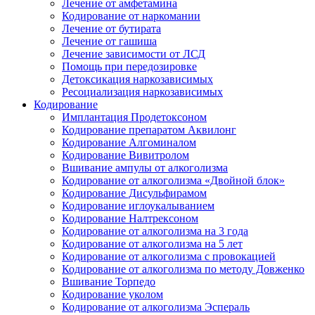
Лечение от амфетамина
Кодирование от наркомании
Лечение от бутирата
Лечение от гашиша
Лечение зависимости от ЛСД
Помощь при передозировке
Детоксикация наркозависимых
Ресоциализация наркозависимых
Кодирование
Имплантация Продетоксоном
Кодирование препаратом Аквилонг
Кодирование Алгоминалом
Кодирование Вивитролом
Вшивание ампулы от алкоголизма
Кодирование от алкоголизма «Двойной блок»
Кодирование Дисульфирамом
Кодирование иглоукалыванием
Кодирование Налтрексоном
Кодирование от алкоголизма на 3 года
Кодирование от алкоголизма на 5 лет
Кодирование от алкоголизма с провокацией
Кодирование от алкоголизма по методу Довженко
Вшивание Торпедо
Кодирование уколом
Кодирование от алкоголизма Эспераль