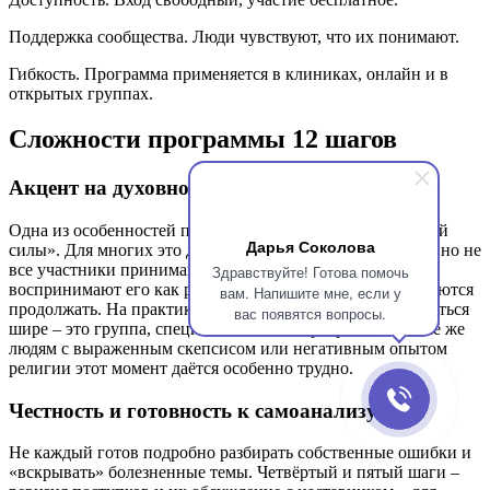
Поддержка сообщества. Люди чувствуют, что их понимают.
Гибкость. Программа применяется в клиниках, онлайн и в
открытых группах.
Сложности программы 12 шагов
Акцент на духовности
Одна из особенностей программы – упоминание «высшей
Дарья Соколова
силы». Для многих это духовная или религиозная опора, но не
все участники принимают такой подход. Некоторые
Здравствуйте! Готова помочь
воспринимают его как религиозное давление и отказываются
вам. Напишите мне, если у
продолжать. На практике «высшая сила» может трактоваться
вас появятся вопросы.
шире – это группа, специалисты, сама программа. Но всё же
людям с выраженным скепсисом или негативным опытом
религии этот момент даётся особенно трудно.
Честность и готовность к самоанализу
Не каждый готов подробно разбирать собственные ошибки и
«вскрывать» болезненные темы. Четвёртый и пятый шаги –