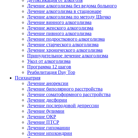
Детоксикация от алкоголя
Лечение алкоголизма без ведома больного
Лечение алкоголизма в стационаре
Лечение алкоголизма по методу Шичко
Лечение винного алкоголизма
Лечение женского алкоголизма
Лечение пивного алкоголизма
Лечение подросткового алкоголизма
Лечение старческого алкоголизма
Лечение хронического алкоголизма
Принудительное лечение алкоголизма
Укол от алкоголизма
Программа 12 шагов
Реабилитация Day Top
Психиатрия
Лечение анорексии
Лечение биполярного расстройства
Лечение соматоформного расстройства
Лечение дисфории
Лечение послеродовой депрессии
Лечение булимии
Лечение ОКР
Лечение ПТСР
Лечение гипомании
Лечение ипохондрии