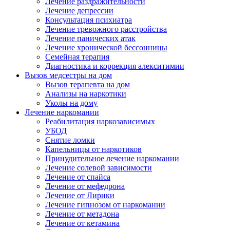
Лечение раздражительности
Лечение депрессии
Консультация психиатра
Лечение тревожного расстройства
Лечение панических атак
Лечение хронической бессонницы
Семейная терапия
Диагностика и коррекция алекситимии
Вызов медсестры на дом
Вызов терапевта на дом
Анализы на наркотики
Уколы на дому
Лечение наркомании
Реабилитация наркозависимых
УБОД
Снятие ломки
Капельницы от наркотиков
Принудительное лечение наркомании
Лечение солевой зависимости
Лечение от спайса
Лечение от мефедрона
Лечение от Лирики
Лечение гипнозом от наркомании
Лечение от метадона
Лечение от кетамина