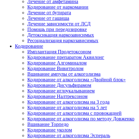
Лечение от амфетамина
Кодирование от наркомании
Лечение от бутирата
Лечение от гашиша
Лечение зависимости от ЛСД
Помощь при передозировке
Детоксикация наркозависимых
Ресоциализация наркозависимых
Кодирование
Имплантация Продетоксоном
Кодирование препаратом Аквилонг
Кодирование Алгоминалом
Кодирование Вивитролом
Вшивание ампулы от алкоголизма
Кодирование от алкоголизма «Двойной блок»
Кодирование Дисульфирамом
Кодирование иглоукалыванием
Кодирование Налтрексоном
Кодирование от алкоголизма на 3 года
Кодирование от алкоголизма на 5 лет
Кодирование от алкоголизма с провокацией
Кодирование от алкоголизма по методу Довженко
Вшивание Торпедо
Кодирование уколом
Кодирование от алкоголизма Эспераль