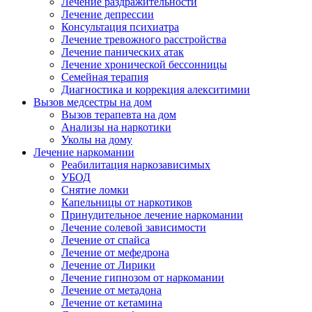
Лечение раздражительности
Лечение депрессии
Консультация психиатра
Лечение тревожного расстройства
Лечение панических атак
Лечение хронической бессонницы
Семейная терапия
Диагностика и коррекция алекситимии
Вызов медсестры на дом
Вызов терапевта на дом
Анализы на наркотики
Уколы на дому
Лечение наркомании
Реабилитация наркозависимых
УБОД
Снятие ломки
Капельницы от наркотиков
Принудительное лечение наркомании
Лечение солевой зависимости
Лечение от спайса
Лечение от мефедрона
Лечение от Лирики
Лечение гипнозом от наркомании
Лечение от метадона
Лечение от кетамина