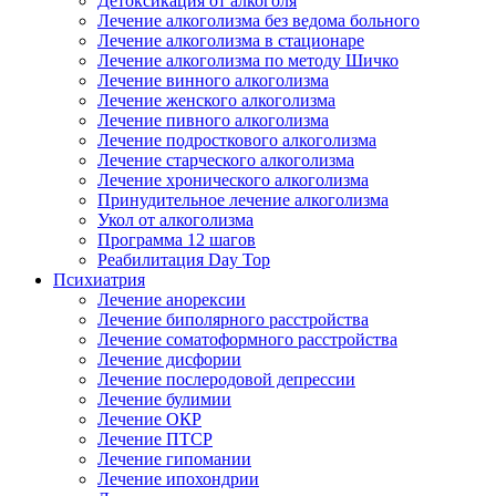
Детоксикация от алкоголя
Лечение алкоголизма без ведома больного
Лечение алкоголизма в стационаре
Лечение алкоголизма по методу Шичко
Лечение винного алкоголизма
Лечение женского алкоголизма
Лечение пивного алкоголизма
Лечение подросткового алкоголизма
Лечение старческого алкоголизма
Лечение хронического алкоголизма
Принудительное лечение алкоголизма
Укол от алкоголизма
Программа 12 шагов
Реабилитация Day Top
Психиатрия
Лечение анорексии
Лечение биполярного расстройства
Лечение соматоформного расстройства
Лечение дисфории
Лечение послеродовой депрессии
Лечение булимии
Лечение ОКР
Лечение ПТСР
Лечение гипомании
Лечение ипохондрии