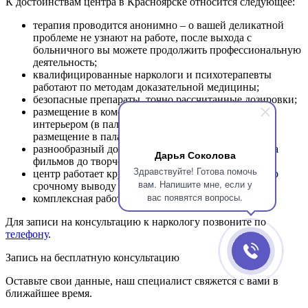
К достоинствам центра в Красноярске относится следующее:
терапия проводится анонимно – о вашей деликатной
проблеме не узнают на работе, после выхода с
больничного вы можете продолжить профессиональную
деятельность;
квалифицированные наркологи и психотерапевты
работают по методам доказательной медицины;
безопасные препараты, точно рассчитанные дозировки;
размещение в комфортабельных палатах с уютным
интерьером (в палате есть душ и туалет, возможно
размещение в палатах для одного человека);
разнообразный досуг для пациентов – от просмотра
Дарья Соколова
фильмов до творчества и занятий спортом;
Здравствуйте! Готова помочь
центр работает круглосуточно, оказывает услуги по
вам. Напишите мне, если у
срочному выводу из запоя, детоксикации;
вас появятся вопросы.
комплексная работа минимизирует риск срывов.
Для записи на консультацию к наркологу позвоните по
телефону
.
Запись на бесплатную консультацию
Оставьте свои данные, наш специалист свяжется с вами в
ближайшее время.