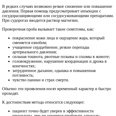
В редких случаях возможно резкое снижение или повышение
давления. Первая помощь предусматривает инъекции с
сосудорасширяющими или сосудосуживающими препаратами.
При судорогах вводится раствор магнезии.
Проверочная проба вызывает такие симптомы, как:
покраснение кожи лица и ощущение жара, который
сменяется ознобом;
учащенное сердцебиение, резкие перепады
артериального давления;
сильная тошнота, рвотные позывы и спазмы в животе;
головокружение, нарушение координации и дрожь в
конечностях;
затрудненное дыхание, одышка и повышенная
потливость;
чувство паники и страх смерти.
Обычно эти проявления носят временный характер и быстро
проходят.
К достоинствам метода относится следующее:
пациент точно будет уверен в эффективности
процедуры, ему не захочется пробовать алкоголь;