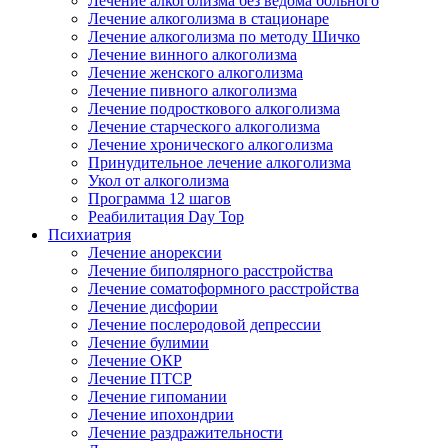
Лечение алкоголизма без ведома больного
Лечение алкоголизма в стационаре
Лечение алкоголизма по методу Шичко
Лечение винного алкоголизма
Лечение женского алкоголизма
Лечение пивного алкоголизма
Лечение подросткового алкоголизма
Лечение старческого алкоголизма
Лечение хронического алкоголизма
Принудительное лечение алкоголизма
Укол от алкоголизма
Программа 12 шагов
Реабилитация Day Top
Психиатрия
Лечение анорексии
Лечение биполярного расстройства
Лечение соматоформного расстройства
Лечение дисфории
Лечение послеродовой депрессии
Лечение булимии
Лечение ОКР
Лечение ПТСР
Лечение гипомании
Лечение ипохондрии
Лечение раздражительности