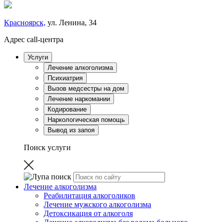
Красноярск,
ул. Ленина, 34
Адрес call-центра
Услуги
Лечение алкоголизма
Психиатрия
Вызов медсестры на дом
Лечение наркомании
Кодирование
Наркологическая помощь
Вывод из запоя
Поиск услуги
Лечение алкоголизма
Реабилитация алкоголиков
Лечение мужского алкоголизма
Детоксикация от алкоголя