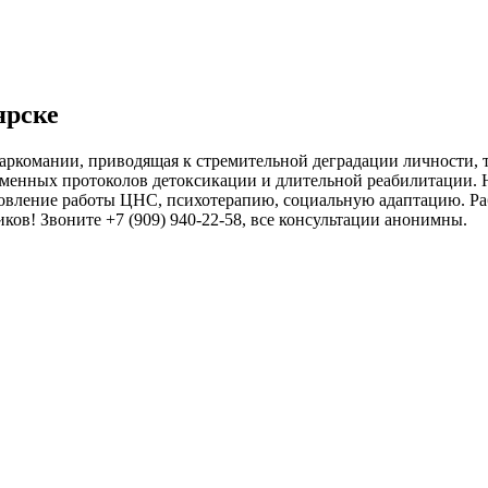
ярске
аркомании, приводящая к стремительной деградации личности,
еменных протоколов детоксикации и длительной реабилитации. 
овление работы ЦНС, психотерапию, социальную адаптацию. Раб
иков! Звоните +7 (909) 940-22-58, все консультации анонимны.