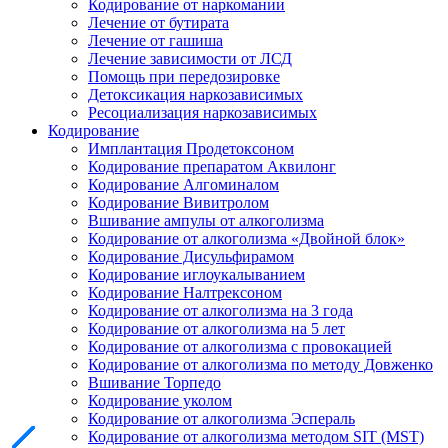
Кодирование от наркомании
Лечение от бутирата
Лечение от гашиша
Лечение зависимости от ЛСД
Помощь при передозировке
Детоксикация наркозависимых
Ресоциализация наркозависимых
Кодирование
Имплантация Продетоксоном
Кодирование препаратом Аквилонг
Кодирование Алгоминалом
Кодирование Вивитролом
Вшивание ампулы от алкоголизма
Кодирование от алкоголизма «Двойной блок»
Кодирование Дисульфирамом
Кодирование иглоукалыванием
Кодирование Налтрексоном
Кодирование от алкоголизма на 3 года
Кодирование от алкоголизма на 5 лет
Кодирование от алкоголизма с провокацией
Кодирование от алкоголизма по методу Довженко
Вшивание Торпедо
Кодирование уколом
Кодирование от алкоголизма Эспераль
Кодирование от алкоголизма методом SIT (MST)