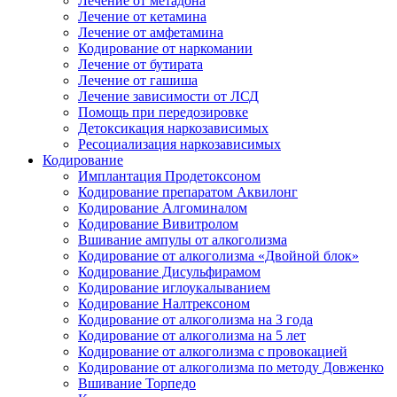
Лечение от метадона
Лечение от кетамина
Лечение от амфетамина
Кодирование от наркомании
Лечение от бутирата
Лечение от гашиша
Лечение зависимости от ЛСД
Помощь при передозировке
Детоксикация наркозависимых
Ресоциализация наркозависимых
Кодирование
Имплантация Продетоксоном
Кодирование препаратом Аквилонг
Кодирование Алгоминалом
Кодирование Вивитролом
Вшивание ампулы от алкоголизма
Кодирование от алкоголизма «Двойной блок»
Кодирование Дисульфирамом
Кодирование иглоукалыванием
Кодирование Налтрексоном
Кодирование от алкоголизма на 3 года
Кодирование от алкоголизма на 5 лет
Кодирование от алкоголизма с провокацией
Кодирование от алкоголизма по методу Довженко
Вшивание Торпедо