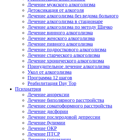
Лечение мужского алкоголизма
Детоксикация от алкоголя
Лечение алкоголизма без ведома больного
Лечение алкоголизма в стационаре
Лечение алкоголизма по методу Шичко
Лечение винного алкоголизма
Лечение женского алкоголизма
Лечение пивного алкоголизма
Лечение подросткового алкоголизма
Лечение старческого алкоголизма
Лечение хронического алкоголизма
Принудительное лечение алкоголизма
Укол от алкоголизма
Программа 12 шагов
Реабилитация Day Top
Психиатрия
Лечение анорексии
Лечение биполярного расстройства
Лечение соматоформного расстройства
Лечение дисфории
Лечение послеродовой депрессии
Лечение булимии
Лечение ОКР
Лечение ПТСР
Лечение гипомании