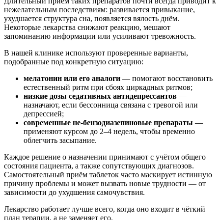
Длительный приём таких препаратов почти всегда приводит к
нежелательным последствиям: развивается привыкание,
ухудшается структура сна, появляется вялость днём.
Некоторые лекарства снижают реакцию, мешают
запоминанию информации или усиливают тревожность.
В нашей клинике используют проверенные варианты,
подобранные под конкретную ситуацию:
мелатонин или его аналоги
— помогают восстановить
естественный ритм при сбоях циркадных ритмов;
низкие дозы седативных антидепрессантов
—
назначают, если бессонница связана с тревогой или
депрессией;
современные не-бензодиазепиновые препараты
—
применяют курсом до 2–4 недель, чтобы временно
облегчить засыпание.
Каждое решение о назначении принимают с учётом общего
состояния пациента, а также сопутствующих диагнозов.
Самостоятельный приём таблеток часто маскирует истинную
причину проблемы и может вызвать новые трудности — от
зависимости до ухудшения самочувствия.
Лекарство работает лучше всего, когда оно входит в чёткий
план терапии, а не заменяет его.