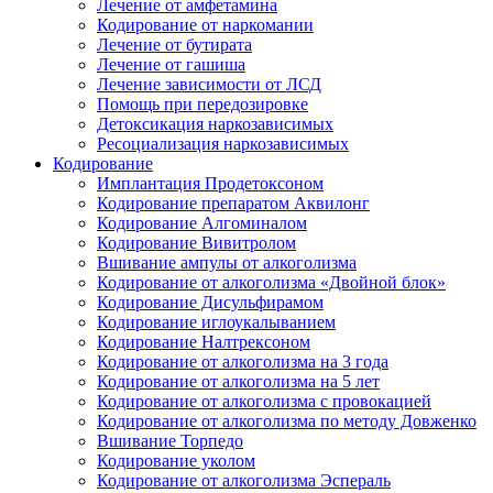
Лечение от амфетамина
Кодирование от наркомании
Лечение от бутирата
Лечение от гашиша
Лечение зависимости от ЛСД
Помощь при передозировке
Детоксикация наркозависимых
Ресоциализация наркозависимых
Кодирование
Имплантация Продетоксоном
Кодирование препаратом Аквилонг
Кодирование Алгоминалом
Кодирование Вивитролом
Вшивание ампулы от алкоголизма
Кодирование от алкоголизма «Двойной блок»
Кодирование Дисульфирамом
Кодирование иглоукалыванием
Кодирование Налтрексоном
Кодирование от алкоголизма на 3 года
Кодирование от алкоголизма на 5 лет
Кодирование от алкоголизма с провокацией
Кодирование от алкоголизма по методу Довженко
Вшивание Торпедо
Кодирование уколом
Кодирование от алкоголизма Эспераль