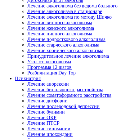
Детоксикация от алкоголя
Лечение алкоголизма без ведома больного
Лечение алкоголизма в стационаре
Лечение алкоголизма по методу Шичко
Лечение винного алкоголизма
Лечение женского алкоголизма
Лечение пивного алкоголизма
Лечение подросткового алкоголизма
Лечение старческого алкоголизма
Лечение хронического алкоголизма
Принудительное лечение алкоголизма
Укол от алкоголизма
Программа 12 шагов
Реабилитация Day Top
Психиатрия
Лечение анорексии
Лечение биполярного расстройства
Лечение соматоформного расстройства
Лечение дисфории
Лечение послеродовой депрессии
Лечение булимии
Лечение ОКР
Лечение ПТСР
Лечение гипомании
Лечение ипохондрии