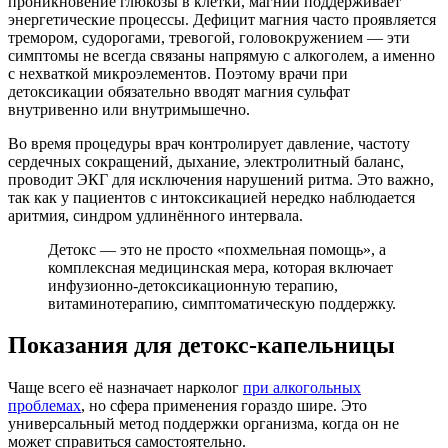
проникновение глюкозы в клетки, магний поддерживает
энергетические процессы. Дефицит магния часто проявляется
тремором, судорогами, тревогой, головокружением — эти
симптомы не всегда связаны напрямую с алкоголем, а именно
с нехваткой микроэлементов. Поэтому врачи при
детоксикации обязательно вводят магния сульфат
внутривенно или внутримышечно.
Во время процедуры врач контролирует давление, частоту
сердечных сокращений, дыхание, электролитный баланс,
проводит ЭКГ для исключения нарушений ритма. Это важно,
так как у пациентов с интоксикацией нередко наблюдается
аритмия, синдром удлинённого интервала.
Детокс — это не просто «похмельная помощь», а
комплексная медицинская мера, которая включает
инфузионно-детоксикационную терапию,
витаминотерапию, симптоматическую поддержку.
Показания для детокс-капельницы
Чаще всего её назначает нарколог
при алкогольных
проблемах
, но сфера применения гораздо шире. Это
универсальный метод поддержки организма, когда он не
может справиться самостоятельно.