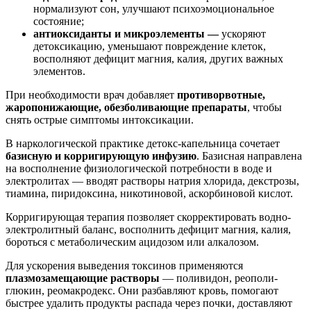
нормализуют сон, улучшают психоэмоциональное
состояние;
антиоксиданты и микроэлементы —
ускоряют
детоксикацию, уменьшают повреждение клеток,
восполняют дефицит магния, калия, других важных
элементов.
При необходимости врач добавляет
противорвотные,
жаропонижающие, обезболивающие препараты
, чтобы
снять острые симптомы интоксикации.
В наркологической практике детокс-капельница сочетает
базисную и корригирующую инфузию
. Базисная направлена
на восполнение физиологической потребности в воде и
электролитах — вводят растворы натрия хлорида, декстрозы,
тиамина, пиридоксина, никотиновой, аскорбиновой кислот.
Корригирующая терапия позволяет скорректировать водно-
электролитный баланс, восполнить дефицит магния, калия,
бороться с метаболическим ацидозом или алкалозом.
Для ускорения выведения токсинов применяются
плазмозамещающие растворы
— поливидон, реополи-
глюкин, реомакродекс. Они разбавляют кровь, помогают
быстрее удалить продукты распада через почки, доставляют