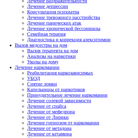
Лечение раздражительности
Лечение депрессии
Консультация психиатра
Лечение тревожного расстройства
Лечение панических атак
Лечение хронической бессонницы
Семейная терапия
Диагностика и коррекция алекситимии
Вызов медсестры на дом
Вызов терапевта на дом
Анализы на наркотики
Уколы на дому
Лечение наркомании
Реабилитация наркозависимых
УБОД
Снятие ломки
Капельницы от наркотиков
Принудительное лечение наркомании
Лечение солевой зависимости
Лечение от спайса
Лечение от мефедрона
Лечение от Лирики
Лечение гипнозом от наркомании
Лечение от метадона
Лечение от кетамина