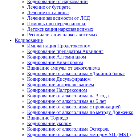
Кодирование от наркомании
Лечение от бутирата
Лечение от гашиша
Лечение зависимости от ЛСД
Помощь при передозировке
Детоксикация наркозависимых
Ресоциализация наркозависимых
Кодирование
Имплантация Продетоксоном
Кодирование препаратом Аквилонг
Кодирование Алгоминалом
Кодирование Вивитролом
Вшивание ампулы от алкоголизма
Кодирование от алкоголизма «Двойной блок»
Кодирование Дисульфирамом
Кодирование иглоукалыванием
Кодирование Налтрексоном
Кодирование от алкоголизма на 3 года
Кодирование от алкоголизма на 5 лет
Кодирование от алкоголизма с провокацией
Кодирование от алкоголизма по методу Довженко
Вшивание Торпедо
Кодирование уколом
Кодирование от алкоголизма Эспераль
Кодирование от алкоголизма методом SIT (MST)