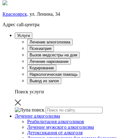
Красноярск,
ул. Ленина, 34
Адрес call-центра
Услуги
Лечение алкоголизма
Психиатрия
Вызов медсестры на дом
Лечение наркомании
Кодирование
Наркологическая помощь
Вывод из запоя
Поиск услуги
Лечение алкоголизма
Реабилитация алкоголиков
Лечение мужского алкоголизма
Детоксикация от алкоголя