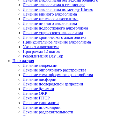
Лечение алкоголизма без ведома больного
Лечение алкоголизма в стационаре
Лечение алкоголизма по методу Шичко
Лечение винного алкоголизма
Лечение женского алкоголизма
Лечение пивного алкоголизма
Лечение подросткового алкоголизма
Лечение старческого алкоголизма
Лечение хронического алкоголизма
Принудительное лечение алкоголизма
Укол от алкоголизма
Программа 12 шагов
Реабилитация Day Top
Психиатрия
Лечение анорексии
Лечение биполярного расстройства
Лечение соматоформного расстройства
Лечение дисфории
Лечение послеродовой депрессии
Лечение булимии
Лечение ОКР
Лечение ПТСР
Лечение гипомании
Лечение ипохондрии
Лечение раздражительности