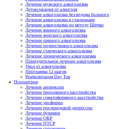
Лечение мужского алкоголизма
Детоксикация от алкоголя
Лечение алкоголизма без ведома больного
Лечение алкоголизма в стационаре
Лечение алкоголизма по методу Шичко
Лечение винного алкоголизма
Лечение женского алкоголизма
Лечение пивного алкоголизма
Лечение подросткового алкоголизма
Лечение старческого алкоголизма
Лечение хронического алкоголизма
Принудительное лечение алкоголизма
Укол от алкоголизма
Программа 12 шагов
Реабилитация Day Top
Психиатрия
Лечение анорексии
Лечение биполярного расстройства
Лечение соматоформного расстройства
Лечение дисфории
Лечение послеродовой депрессии
Лечение булимии
Лечение ОКР
Лечение ПТСР
Лечение гипомании