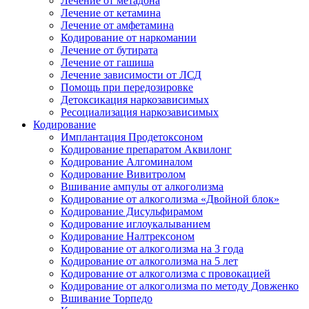
Лечение от метадона
Лечение от кетамина
Лечение от амфетамина
Кодирование от наркомании
Лечение от бутирата
Лечение от гашиша
Лечение зависимости от ЛСД
Помощь при передозировке
Детоксикация наркозависимых
Ресоциализация наркозависимых
Кодирование
Имплантация Продетоксоном
Кодирование препаратом Аквилонг
Кодирование Алгоминалом
Кодирование Вивитролом
Вшивание ампулы от алкоголизма
Кодирование от алкоголизма «Двойной блок»
Кодирование Дисульфирамом
Кодирование иглоукалыванием
Кодирование Налтрексоном
Кодирование от алкоголизма на 3 года
Кодирование от алкоголизма на 5 лет
Кодирование от алкоголизма с провокацией
Кодирование от алкоголизма по методу Довженко
Вшивание Торпедо