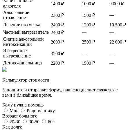
Капельница от
1400 ₽
1000 ₽
9 000 ₽
алкоголя
Алкогольное
—
2300 ₽
1500 ₽
отравление
Лечение похмелья
2400 ₽
1200 ₽
10 500 ₽
Частный вытрезвитель
—
—
2400 ₽
Снятие алкогольной
2000 ₽
2500 ₽
22 000 ₽
интоксикации
Экстренное
—
—
3500 ₽
вытрезвление
Детокс-капельница
—
2200 ₽
1500 ₽
Калькулятор стоимости
Заполните и отправьте форму, наш специалист свяжется с
вами в близайшее время.
Кому нужна помощь
Мне
Родственнику
Возраст больного
20-30
30-50
60+
Как долго