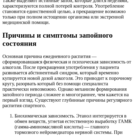
Также выделяют истинные запои, которые длятся неделями,
характеризуются полной потерей контроля. Употребление
становится единственной целью, а прекращение возможно
только при полном истощении организма или экстренной
медицинской помощи.
Причины и симптомы запойного
состояния
Основная причина ежедневного распития —
сформировавшаяся физическая и психическая зависимость от
алкоголя. После прекращения употребления у пациента
развивается абстинентный синдром, который временно
купируется новой дозой алкоголя. Это приводит к порочному
кругу, разорвать который без помощи специалиста
практически невозможно. Однако механизм формирования
запойного периода сложнее и многограннее, чем кажется на
первый взгляд. Существуют глубинные причины регулярного
распития спиртного.
Биохимическая зависимость. Этанол интегрируется в
обмен веществ, угнетая естественную выработку ГАМК
(гамма-аминомасляной кислоты) — главного
тормозного нейромедиатора нервной системы. При