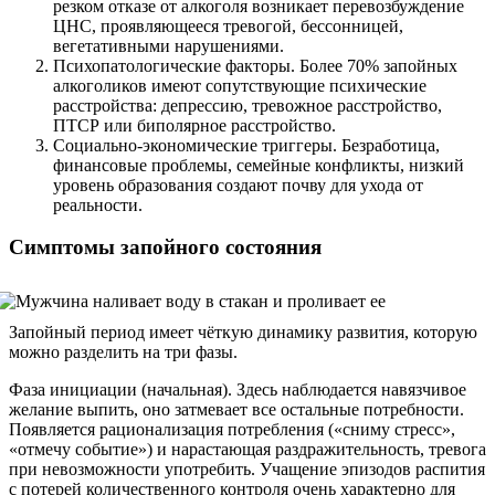
резком отказе от алкоголя возникает перевозбуждение
ЦНС, проявляющееся тревогой, бессонницей,
вегетативными нарушениями.
Психопатологические факторы. Более 70% запойных
алкоголиков имеют сопутствующие психические
расстройства: депрессию, тревожное расстройство,
ПТСР или биполярное расстройство.
Социально-экономические триггеры. Безработица,
финансовые проблемы, семейные конфликты, низкий
уровень образования создают почву для ухода от
реальности.
Симптомы запойного состояния
Запойный период имеет чёткую динамику развития, которую
можно разделить на три фазы.
Фаза инициации (начальная). Здесь наблюдается навязчивое
желание выпить, оно затмевает все остальные потребности.
Появляется рационализация потребления («сниму стресс»,
«отмечу событие») и нарастающая раздражительность, тревога
при невозможности употребить. Учащение эпизодов распития
с потерей количественного контроля очень характерно для