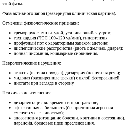
этой фазы.
Фаза активного запоя (развёрнутая клиническая картина).
Отмечены физиологические признаки:
тремор рук с амплитудой, усиливающийся утром;
тахикардия (ЧСС 100–120 уд/мин), гипертензия;
профузный пот с характерным запахом ацетона;
диспепсические расстройства (рвота с желчью, диарея);
полная инсомния, кошмарные сновидения.
Неврологические нарушения:
атаксия (шаткая походка), дизартрия (невнятная речь);
мидриаз (расширенные зрачки) с вялой фотореакцией;
нистагм при взгляде в сторону.
Психические изменения:
дезориентация во времени и пространстве;
аффективная лабильность (беспричинная агрессия
сменяется слезливостью);
анозогнозия (отрицание болезни, критики к состоянию),
паранойя, бредовые идеи преследования.