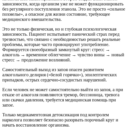
зависимости, когда организм уже не может функционировать
без регулярного поступления этанола. Это не просто «сильное
похмелье», а опасное для жизни состояние, требующее
медицинского вмешательства.
Это не только физическая, но и глубокая психологическая
зависимость. Пациент испытывает панический страх перед
трезвостью, что связано с необходимостью решать реальные
проблемы, которые часто провоцируют употребление.
Формируется своеобразный замкнутый круг: стресс →
алкоголь → временное облегчение → чувство вины → новый
стресс → продолжение возлияний.
Самостоятельный выход из запоя опасен развитием
алкогольного делирия («белой горячки»), эпилептических
припадков, острых сердечно-сосудистых нарушений.
Если человек не может самостоятельно выйти из запоя, а при
отказе от алкоголя появляются тремор, бессонница, тревога
или скачки давления, требуется медицинская помощь при
запое.
Только медикаментозная детоксикация под контролем
нарколога позволяет безопасно разорвать порочный круг и
начать восстановление организма.