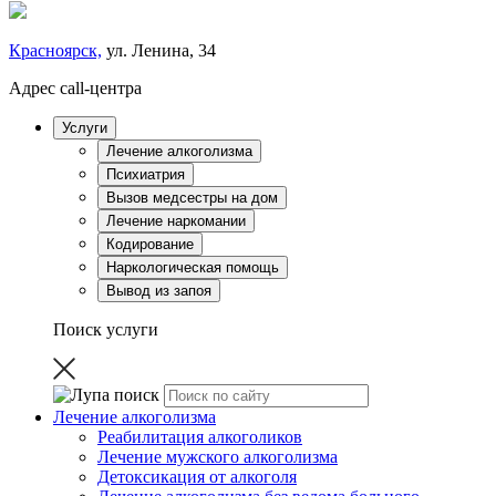
Красноярск,
ул. Ленина, 34
Адрес call-центра
Услуги
Лечение алкоголизма
Психиатрия
Вызов медсестры на дом
Лечение наркомании
Кодирование
Наркологическая помощь
Вывод из запоя
Поиск услуги
Лечение алкоголизма
Реабилитация алкоголиков
Лечение мужского алкоголизма
Детоксикация от алкоголя