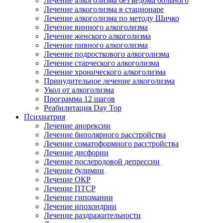
Лечение алкоголизма без ведома больного
Лечение алкоголизма в стационаре
Лечение алкоголизма по методу Шичко
Лечение винного алкоголизма
Лечение женского алкоголизма
Лечение пивного алкоголизма
Лечение подросткового алкоголизма
Лечение старческого алкоголизма
Лечение хронического алкоголизма
Принудительное лечение алкоголизма
Укол от алкоголизма
Программа 12 шагов
Реабилитация Day Top
Психиатрия
Лечение анорексии
Лечение биполярного расстройства
Лечение соматоформного расстройства
Лечение дисфории
Лечение послеродовой депрессии
Лечение булимии
Лечение ОКР
Лечение ПТСР
Лечение гипомании
Лечение ипохондрии
Лечение раздражительности