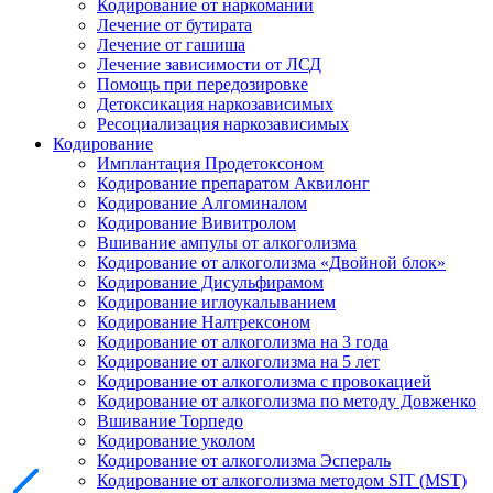
Кодирование от наркомании
Лечение от бутирата
Лечение от гашиша
Лечение зависимости от ЛСД
Помощь при передозировке
Детоксикация наркозависимых
Ресоциализация наркозависимых
Кодирование
Имплантация Продетоксоном
Кодирование препаратом Аквилонг
Кодирование Алгоминалом
Кодирование Вивитролом
Вшивание ампулы от алкоголизма
Кодирование от алкоголизма «Двойной блок»
Кодирование Дисульфирамом
Кодирование иглоукалыванием
Кодирование Налтрексоном
Кодирование от алкоголизма на 3 года
Кодирование от алкоголизма на 5 лет
Кодирование от алкоголизма с провокацией
Кодирование от алкоголизма по методу Довженко
Вшивание Торпедо
Кодирование уколом
Кодирование от алкоголизма Эспераль
Кодирование от алкоголизма методом SIT (MST)