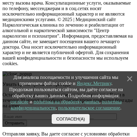
месту вызова врача. Консультационные услуги, оказываемые
по телефону, мессенджерам и в соц.сетях носят
исключительно информационный характер и не являются
медицинскими услугами. © 2025 | Медицинский сайт
Наркологическая клиника по лечению и реабилитации от
алкогольной и наркотической зависимости "Центр
наркологии и психиатрии". Информация, предоставляемая на
данном сайте, не замещает посещения вашего лечащего
доктора. Она носит исключительно информационный
характер и не является публичной офертой. Для сохранения
вашей конфиденциальности и безопасности мы используем
cookies.
Для анализа посещаемости и улучшения сайта мы
применяем файлы cookie и
Яндекс.Метрику
.
Узнать время прибытия бригады
Продолжая пользоваться сайтом, вы даёте согласие на
Оставьте свои данные, наш специалист свяжется с Вами в
обработку ваших данных. Подробная информация:
течение 30 минут и сообщит точное время прибытия бригады
согласие
и
политика на обработку данных
,
политика
на адрес.
конфиденциальности
,
пользовательское соглашение
.
СОГЛАСЕН(А)
Отправить
Отправляя заявку, Вы даете согласие с условиями обработки