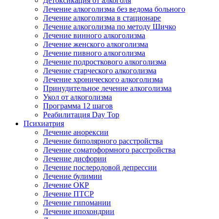
Детоксикация от алкоголя
Лечение алкоголизма без ведома больного
Лечение алкоголизма в стационаре
Лечение алкоголизма по методу Шичко
Лечение винного алкоголизма
Лечение женского алкоголизма
Лечение пивного алкоголизма
Лечение подросткового алкоголизма
Лечение старческого алкоголизма
Лечение хронического алкоголизма
Принудительное лечение алкоголизма
Укол от алкоголизма
Программа 12 шагов
Реабилитация Day Top
Психиатрия
Лечение анорексии
Лечение биполярного расстройства
Лечение соматоформного расстройства
Лечение дисфории
Лечение послеродовой депрессии
Лечение булимии
Лечение ОКР
Лечение ПТСР
Лечение гипомании
Лечение ипохондрии