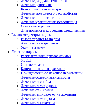
Лечение раздражительности
Лечение депрессии
Консультация психиатра
Лечение тревожного расстройства
Лечение панических атак
Лечение хронической бессонницы
Семейная терапия
Диагностика и коррекция алекситимии
Вызов медсестры на дом
Вызов терапевта на дом
Анализы на наркотики
Уколы на дому
Лечение наркомании
Реабилитация наркозависимых
УБОД
Снятие ломки
Капельницы от наркотиков
Принудительное лечение наркомании
Лечение солевой зависимости
Лечение от спайса
Лечение от мефедрона
Лечение от Лирики
Лечение гипнозом от наркомании
Лечение от метадона
Лечение от кетамина