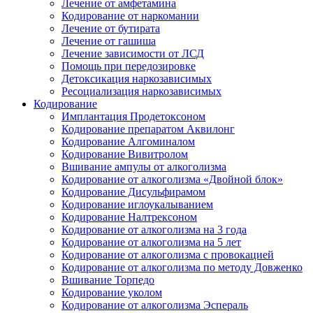
Лечение от амфетамина
Кодирование от наркомании
Лечение от бутирата
Лечение от гашиша
Лечение зависимости от ЛСД
Помощь при передозировке
Детоксикация наркозависимых
Ресоциализация наркозависимых
Кодирование
Имплантация Продетоксоном
Кодирование препаратом Аквилонг
Кодирование Алгоминалом
Кодирование Вивитролом
Вшивание ампулы от алкоголизма
Кодирование от алкоголизма «Двойной блок»
Кодирование Дисульфирамом
Кодирование иглоукалыванием
Кодирование Налтрексоном
Кодирование от алкоголизма на 3 года
Кодирование от алкоголизма на 5 лет
Кодирование от алкоголизма с провокацией
Кодирование от алкоголизма по методу Довженко
Вшивание Торпедо
Кодирование уколом
Кодирование от алкоголизма Эспераль