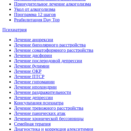
Принудительное лечение алкоголизма
Укол от алкоголизма
Программа 12 шагов
Реабилитация Day Top
Психиатрия
Лечение анорексии
Лечение биполярного расстройства
Лечение соматоформного расстройства
Лечение дисфории
Лечение послеродовой депрессии
Лечение булимии
Лечение ОКР
Лечение ПТСР
Лечение гипомании
Лечение ипохондрии
Лечение раздражительности
Лечение депрессии
Консультация психиатра
Лечение тревожного расстройства
Лечение панических атак
Лечение хронической бессонницы
Семейная терапия
Диагностика и коррекция алекситимии