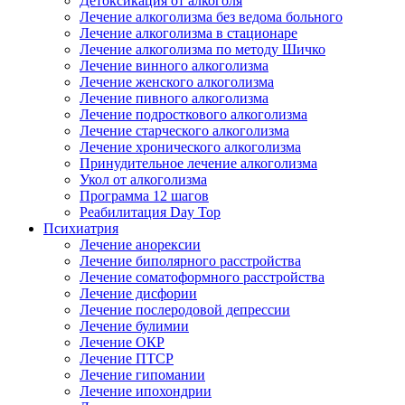
Детоксикация от алкоголя
Лечение алкоголизма без ведома больного
Лечение алкоголизма в стационаре
Лечение алкоголизма по методу Шичко
Лечение винного алкоголизма
Лечение женского алкоголизма
Лечение пивного алкоголизма
Лечение подросткового алкоголизма
Лечение старческого алкоголизма
Лечение хронического алкоголизма
Принудительное лечение алкоголизма
Укол от алкоголизма
Программа 12 шагов
Реабилитация Day Top
Психиатрия
Лечение анорексии
Лечение биполярного расстройства
Лечение соматоформного расстройства
Лечение дисфории
Лечение послеродовой депрессии
Лечение булимии
Лечение ОКР
Лечение ПТСР
Лечение гипомании
Лечение ипохондрии