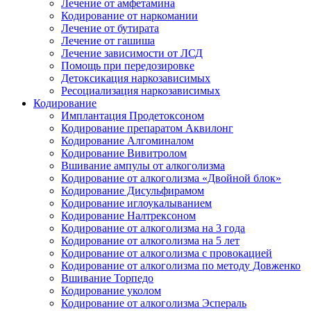
Лечение от амфетамина
Кодирование от наркомании
Лечение от бутирата
Лечение от гашиша
Лечение зависимости от ЛСД
Помощь при передозировке
Детоксикация наркозависимых
Ресоциализация наркозависимых
Кодирование
Имплантация Продетоксоном
Кодирование препаратом Аквилонг
Кодирование Алгоминалом
Кодирование Вивитролом
Вшивание ампулы от алкоголизма
Кодирование от алкоголизма «Двойной блок»
Кодирование Дисульфирамом
Кодирование иглоукалыванием
Кодирование Налтрексоном
Кодирование от алкоголизма на 3 года
Кодирование от алкоголизма на 5 лет
Кодирование от алкоголизма с провокацией
Кодирование от алкоголизма по методу Довженко
Вшивание Торпедо
Кодирование уколом
Кодирование от алкоголизма Эспераль