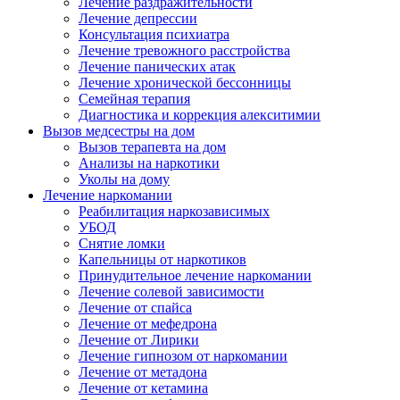
Лечение раздражительности
Лечение депрессии
Консультация психиатра
Лечение тревожного расстройства
Лечение панических атак
Лечение хронической бессонницы
Семейная терапия
Диагностика и коррекция алекситимии
Вызов медсестры на дом
Вызов терапевта на дом
Анализы на наркотики
Уколы на дому
Лечение наркомании
Реабилитация наркозависимых
УБОД
Снятие ломки
Капельницы от наркотиков
Принудительное лечение наркомании
Лечение солевой зависимости
Лечение от спайса
Лечение от мефедрона
Лечение от Лирики
Лечение гипнозом от наркомании
Лечение от метадона
Лечение от кетамина