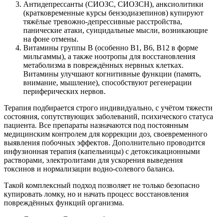
Антидепрессанты (СИОЗС, СИОЗСН), анксиолитики
(кратковременные курсы бензодиазепинов) купируют
тяжёлые тревожно-депрессивные расстройства,
панические атаки, суицидальные мысли, возникающие
на фоне отмены.
Витамины группы В (особенно В1, В6, В12 в форме
мильгаммы), а также ноотропы для восстановления
метаболизма в повреждённых нервных клетках.
Витамины улучшают когнитивные функции (память,
внимание, мышление), способствуют регенерации
периферических нервов.
Терапия подбирается строго индивидуально, с учётом тяжести
состояния, сопутствующих заболеваний, психического статуса
пациента. Все препараты назначаются под постоянным
медицинским контролем для коррекции доз, своевременного
выявления побочных эффектов. Дополнительно проводится
инфузионная терапия (капельницы) с детоксикационными
растворами, электролитами для ускорения выведения
токсинов и нормализации водно-солевого баланса.
Такой комплексный подход позволяет не только безопасно
купировать ломку, но и начать процесс восстановления
повреждённых функций организма.