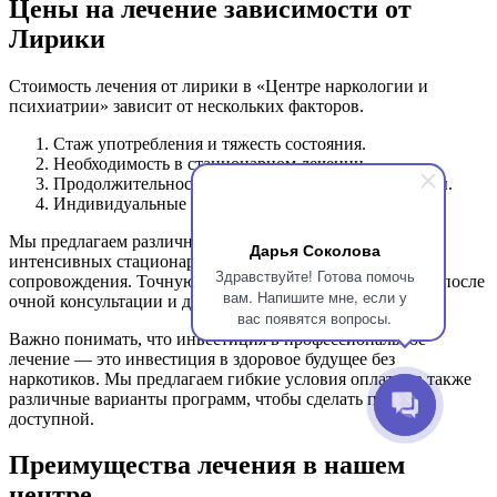
Цены на лечение зависимости от
Лирики
Стоимость лечения от лирики в «Центре наркологии и
психиатрии» зависит от нескольких факторов.
Стаж употребления и тяжесть состояния.
Необходимость в стационарном лечении.
Продолжительность реабилитационной программы.
Индивидуальные особенности пациента.
Мы предлагаем различные форматы лечения — от
Дарья Соколова
интенсивных стационарных программ до амбулаторного
Здравствуйте! Готова помочь
сопровождения. Точную стоимость врач сможет назвать после
вам. Напишите мне, если у
очной консультации и диагностики.
вас появятся вопросы.
Важно понимать, что инвестиция в профессиональное
лечение — это инвестиция в здоровое будущее без
наркотиков. Мы предлагаем гибкие условия оплаты, а также
различные варианты программ, чтобы сделать помощь
доступной.
Преимущества лечения в нашем
центре