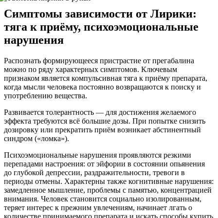
Симптомы зависимости от Лирики:
тяга к приёму, психоэмоциональные
нарушения
Распознать формирующееся пристрастие от прегабалина
можно по ряду характерных симптомов. Ключевым
признаком является компульсивная тяга к приёму препарата,
когда мысли человека постоянно возвращаются к поиску и
употреблению вещества.
Развивается толерантность — для достижения желаемого
эффекта требуются всё большие дозы. При попытке снизить
дозировку или прекратить приём возникает абстинентный
синдром («ломка»).
Психоэмоциональные нарушения проявляются резкими
перепадами настроения: от эйфории в состоянии опьянения
до глубокой депрессии, раздражительности, тревоги в
периоды отмены. Характерны также когнитивные нарушения:
замедленное мышление, проблемы с памятью, концентрацией
внимания. Человек становится социально изолированным,
теряет интерес к прежним увлечениям, начинает лгать о
количестве принимаемого препарата и искать способы купить