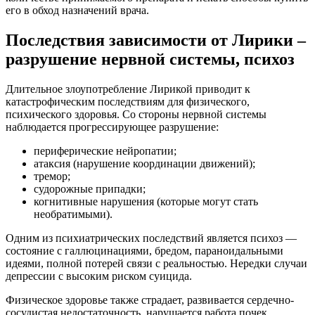
его в обход назначений врача.
Последствия зависимости от Лирики –
разрушение нервной системы, психоз
Длительное злоупотребление Лирикой приводит к
катастрофическим последствиям для физического,
психического здоровья. Со стороны нервной системы
наблюдается прогрессирующее разрушение:
периферические нейропатии;
атаксия (нарушение координации движений);
тремор;
судорожные припадки;
когнитивные нарушения (которые могут стать
необратимыми).
Одним из психиатрических последствий является психоз —
состояние с галлюцинациями, бредом, параноидальными
идеями, полной потерей связи с реальностью. Нередки случаи
депрессии с высоким риском суицида.
Физическое здоровье также страдает, развивается сердечно-
сосудистая недостаточность, нарушается работа почек,