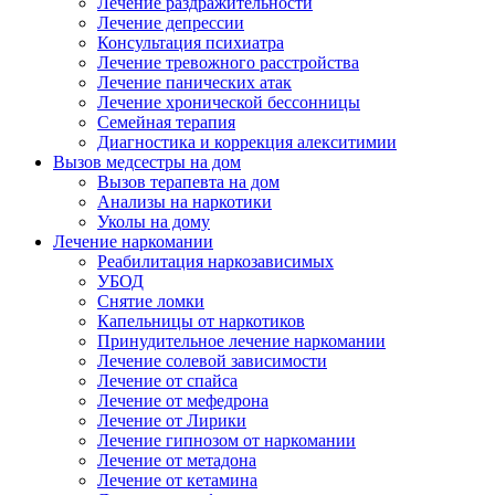
Лечение раздражительности
Лечение депрессии
Консультация психиатра
Лечение тревожного расстройства
Лечение панических атак
Лечение хронической бессонницы
Семейная терапия
Диагностика и коррекция алекситимии
Вызов медсестры на дом
Вызов терапевта на дом
Анализы на наркотики
Уколы на дому
Лечение наркомании
Реабилитация наркозависимых
УБОД
Снятие ломки
Капельницы от наркотиков
Принудительное лечение наркомании
Лечение солевой зависимости
Лечение от спайса
Лечение от мефедрона
Лечение от Лирики
Лечение гипнозом от наркомании
Лечение от метадона
Лечение от кетамина