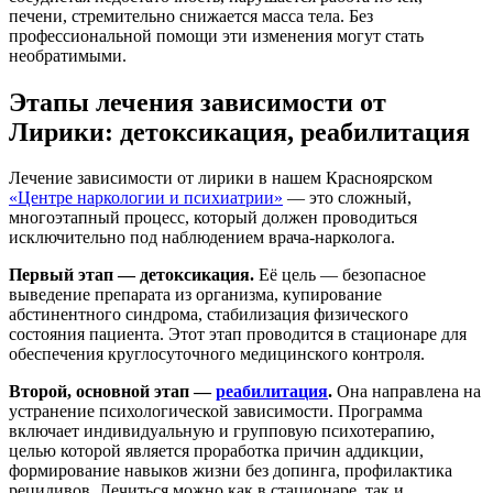
печени, стремительно снижается масса тела. Без
профессиональной помощи эти изменения могут стать
необратимыми.
Этапы лечения зависимости от
Лирики: детоксикация, реабилитация
Лечение зависимости от лирики в нашем Красноярском
«Центре наркологии и психиатрии»
— это сложный,
многоэтапный процесс, который должен проводиться
исключительно под наблюдением врача-нарколога.
Первый этап — детоксикация.
Её цель — безопасное
выведение препарата из организма, купирование
абстинентного синдрома, стабилизация физического
состояния пациента. Этот этап проводится в стационаре для
обеспечения круглосуточного медицинского контроля.
Второй, основной этап —
реабилитация
.
Она направлена на
устранение психологической зависимости. Программа
включает индивидуальную и групповую психотерапию,
целью которой является проработка причин аддикции,
формирование навыков жизни без допинга, профилактика
рецидивов. Лечиться можно как в стационаре, так и