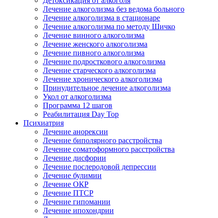
Детоксикация от алкоголя
Лечение алкоголизма без ведома больного
Лечение алкоголизма в стационаре
Лечение алкоголизма по методу Шичко
Лечение винного алкоголизма
Лечение женского алкоголизма
Лечение пивного алкоголизма
Лечение подросткового алкоголизма
Лечение старческого алкоголизма
Лечение хронического алкоголизма
Принудительное лечение алкоголизма
Укол от алкоголизма
Программа 12 шагов
Реабилитация Day Top
Психиатрия
Лечение анорексии
Лечение биполярного расстройства
Лечение соматоформного расстройства
Лечение дисфории
Лечение послеродовой депрессии
Лечение булимии
Лечение ОКР
Лечение ПТСР
Лечение гипомании
Лечение ипохондрии