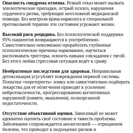
Опасность синдрома отмены.
Резкий отказ может вызвать
эпилептические припадки, острый психоз, нарушения
сердечного ритма, требующие неотложной медицинской
помощи. Без контроля врача-нарколога и специальной
протокольной терапии эти состояния угрожают жизни.
Высокий риск рецидива.
Без психологической поддержки
95% пациентов возвращаются к употреблению.
Самостоятельно невозможно проработать глубинные
психологические причины наркомании, научиться
распознавать триггеры, освоить навыки совладания с тягой.
Без этого любая стрессовая ситуация ведёт к срыву.
Необратимые последствия для здоровья.
Неправильная
детоксикация усугубляет повреждения нервной системы.
Попытки «перетерпеть» ломку или самостоятельно подбирать
лекарства для её облегчения приводят к усилению
нейротоксичности, прогрессированию когнитивных
нарушений (памяти, мышления), полиорганной
недостаточности.
Отсутствие объективной оценки.
Зависимый не может
адекватно оценить своё состояние и тяжесть проблемы.
Заболевание сопровождается анозогнозией — отрицанием
болезни, что приводит к недооценке рисков и