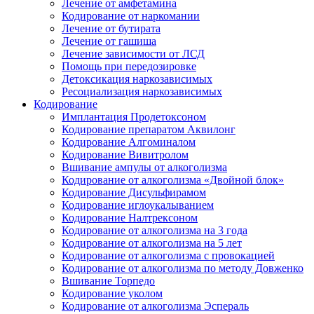
Лечение от амфетамина
Кодирование от наркомании
Лечение от бутирата
Лечение от гашиша
Лечение зависимости от ЛСД
Помощь при передозировке
Детоксикация наркозависимых
Ресоциализация наркозависимых
Кодирование
Имплантация Продетоксоном
Кодирование препаратом Аквилонг
Кодирование Алгоминалом
Кодирование Вивитролом
Вшивание ампулы от алкоголизма
Кодирование от алкоголизма «Двойной блок»
Кодирование Дисульфирамом
Кодирование иглоукалыванием
Кодирование Налтрексоном
Кодирование от алкоголизма на 3 года
Кодирование от алкоголизма на 5 лет
Кодирование от алкоголизма с провокацией
Кодирование от алкоголизма по методу Довженко
Вшивание Торпедо
Кодирование уколом
Кодирование от алкоголизма Эспераль