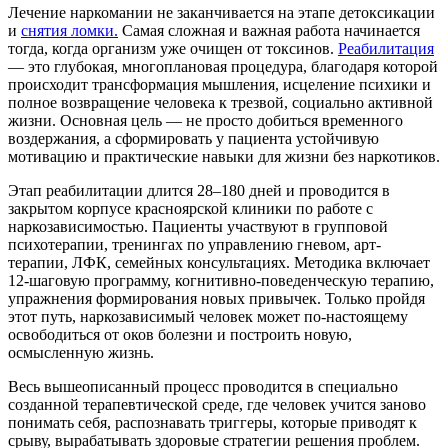
Лечение наркомании не заканчивается на этапе детоксикации
и
снятия ломки.
Самая сложная и важная работа начинается
тогда, когда организм уже очищен от токсинов.
Реабилитация
— это глубокая, многоплановая процедура, благодаря которой
происходит трансформация мышления, исцеление психики и
полное возвращение человека к трезвой, социально активной
жизни. Основная цель — не просто добиться временного
воздержания, а сформировать у пациента устойчивую
мотивацию и практические навыки для жизни без наркотиков.
Этап реабилитации длится 28–180 дней и проводится в
закрытом корпусе красноярской клиники по работе с
наркозависимостью. Пациенты участвуют в групповой
психотерапии, тренингах по управлению гневом, арт-
терапии, ЛФК, семейных консультациях. Методика включает
12-шаговую программу, когнитивно-поведенческую терапию,
упражнения формирования новых привычек. Только пройдя
этот путь, наркозависимый человек может по-настоящему
освободиться от оков болезни и построить новую,
осмысленную жизнь.
Весь вышеописанный процесс проводится в специально
созданной терапевтической среде, где человек учится заново
понимать себя, распознавать триггеры, которые приводят к
срыву, вырабатывать здоровые стратегии решения проблем.