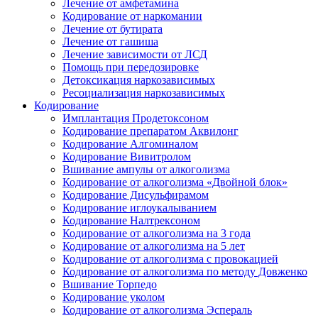
Лечение от амфетамина
Кодирование от наркомании
Лечение от бутирата
Лечение от гашиша
Лечение зависимости от ЛСД
Помощь при передозировке
Детоксикация наркозависимых
Ресоциализация наркозависимых
Кодирование
Имплантация Продетоксоном
Кодирование препаратом Аквилонг
Кодирование Алгоминалом
Кодирование Вивитролом
Вшивание ампулы от алкоголизма
Кодирование от алкоголизма «Двойной блок»
Кодирование Дисульфирамом
Кодирование иглоукалыванием
Кодирование Налтрексоном
Кодирование от алкоголизма на 3 года
Кодирование от алкоголизма на 5 лет
Кодирование от алкоголизма с провокацией
Кодирование от алкоголизма по методу Довженко
Вшивание Торпедо
Кодирование уколом
Кодирование от алкоголизма Эспераль