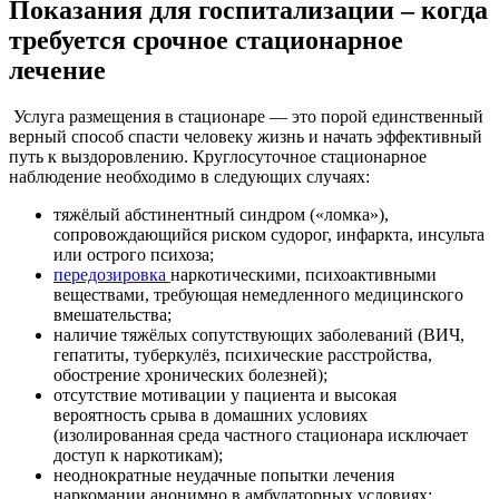
Показания для госпитализации – когда
требуется срочное стационарное
лечение
Услуга размещения в стационаре — это порой единственный
верный способ спасти человеку жизнь и начать эффективный
путь к выздоровлению. Круглосуточное стационарное
наблюдение необходимо в следующих случаях:
тяжёлый абстинентный синдром («ломка»),
сопровождающийся риском судорог, инфаркта, инсульта
или острого психоза;
передозировка
наркотическими, психоактивными
веществами, требующая немедленного медицинского
вмешательства;
наличие тяжёлых сопутствующих заболеваний (ВИЧ,
гепатиты, туберкулёз, психические расстройства,
обострение хронических болезней);
отсутствие мотивации у пациента и высокая
вероятность срыва в домашних условиях
(изолированная среда частного стационара исключает
доступ к наркотикам);
неоднократные неудачные попытки лечения
наркомании анонимно в амбулаторных условиях;