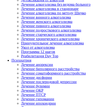
Детоксикация от алкоголя
Лечение алкоголизма без ведома больного
Лечение алкоголизма в стационаре
Лечение алкоголизма по методу Шичко
Лечение винного алкоголизма
Лечение женского алкоголизма
Лечение пивного алкоголизма
Лечение подросткового алкоголизма
Лечение старческого алкоголизма
Лечение хронического алкоголизма
Принудительное лечение алкоголизма
Укол от алкоголизма
Программа 12 шагов
Реабилитация Day Top
Психиатрия
Лечение анорексии
Лечение биполярного расстройства
Лечение соматоформного расстройства
Лечение дисфории
Лечение послеродовой депрессии
Лечение булимии
Лечение ОКР
Лечение ПТСР
Лечение гипомании
Лечение ипохондрии