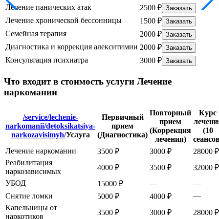
Лечение панических атак
2500 ₽
Заказать
Лечение хронической бессонницы
1500 ₽
Заказать
Семейная терапия
2000 ₽
Заказать
Диагностика и коррекция алекситимии
2000 ₽
Заказать
Консультация психиатра
3000 ₽
Заказать
Что входит в стоимость услуги Лечение
наркомании
Повторный
Курс
/service/lechenie-
Первичный
прием
лечени
narkomanii/detoksikatsiya-
прием
(Коррекция
(10
narkozavisimyh/
Услуга
(Диагностика)
лечения)
сеансов
Лечение наркомании
3500 ₽
3000 ₽
28000 ₽
Реабилитация
4000 ₽
3500 ₽
32000 ₽
наркозависимых
УБОД
—
—
15000 ₽
Снятие ломки
—
5000 ₽
4000 ₽
Капельницы от
3500 ₽
3000 ₽
28000 ₽
наркотиков