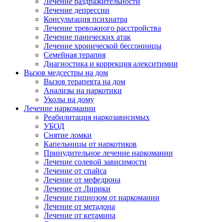
Лечение раздражительности
Лечение депрессии
Консультация психиатра
Лечение тревожного расстройства
Лечение панических атак
Лечение хронической бессонницы
Семейная терапия
Диагностика и коррекция алекситимии
Вызов медсестры на дом
Вызов терапевта на дом
Анализы на наркотики
Уколы на дому
Лечение наркомании
Реабилитация наркозависимых
УБОД
Снятие ломки
Капельницы от наркотиков
Принудительное лечение наркомании
Лечение солевой зависимости
Лечение от спайса
Лечение от мефедрона
Лечение от Лирики
Лечение гипнозом от наркомании
Лечение от метадона
Лечение от кетамина