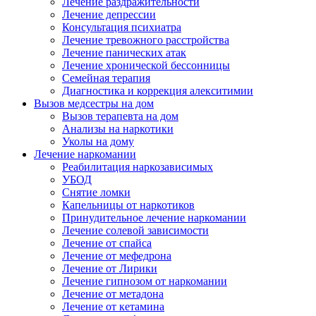
Лечение раздражительности
Лечение депрессии
Консультация психиатра
Лечение тревожного расстройства
Лечение панических атак
Лечение хронической бессонницы
Семейная терапия
Диагностика и коррекция алекситимии
Вызов медсестры на дом
Вызов терапевта на дом
Анализы на наркотики
Уколы на дому
Лечение наркомании
Реабилитация наркозависимых
УБОД
Снятие ломки
Капельницы от наркотиков
Принудительное лечение наркомании
Лечение солевой зависимости
Лечение от спайса
Лечение от мефедрона
Лечение от Лирики
Лечение гипнозом от наркомании
Лечение от метадона
Лечение от кетамина