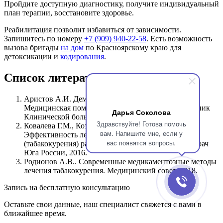
Пройдите доступную диагностику, получите индивидуальный
план терапии, восстановите здоровье.
Реабилитация позволит избавиться от зависимости.
Запишитесь по номеру
+7 (909) 940-22-58
. Есть возможность
вызова бригады
на дом
по Красноярскому краю для
детоксикации и
кодирования
.
Список литературы
Аристов А.И. Демко И.В., Дыхно Ю.А. и др..
Медицинская помощь при отказе от курения. Вестник
Дарья Соколова
Клинической больницы №51, 2012.
Здравствуйте! Готова помочь
Ковалева Г.М., Козаченко В.Ф., Макиев А.Г..
вам. Напишите мне, если у
Эффективность лечения никотиновой зависимости
вас появятся вопросы.
(табакокурения) различными методами. Главный врач
Юга России, 2016.
Родионов А.В.. Современные медикаментозные методы
лечения табакокурения. Медицинский совет, 2018.
Запись на бесплатную консультацию
Оставьте свои данные, наш специалист свяжется с вами в
ближайшее время.