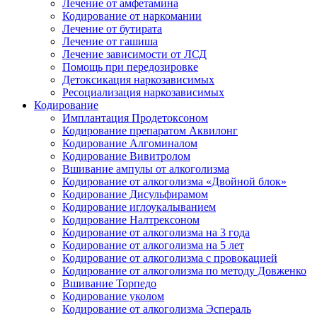
Лечение от амфетамина
Кодирование от наркомании
Лечение от бутирата
Лечение от гашиша
Лечение зависимости от ЛСД
Помощь при передозировке
Детоксикация наркозависимых
Ресоциализация наркозависимых
Кодирование
Имплантация Продетоксоном
Кодирование препаратом Аквилонг
Кодирование Алгоминалом
Кодирование Вивитролом
Вшивание ампулы от алкоголизма
Кодирование от алкоголизма «Двойной блок»
Кодирование Дисульфирамом
Кодирование иглоукалыванием
Кодирование Налтрексоном
Кодирование от алкоголизма на 3 года
Кодирование от алкоголизма на 5 лет
Кодирование от алкоголизма с провокацией
Кодирование от алкоголизма по методу Довженко
Вшивание Торпедо
Кодирование уколом
Кодирование от алкоголизма Эспераль