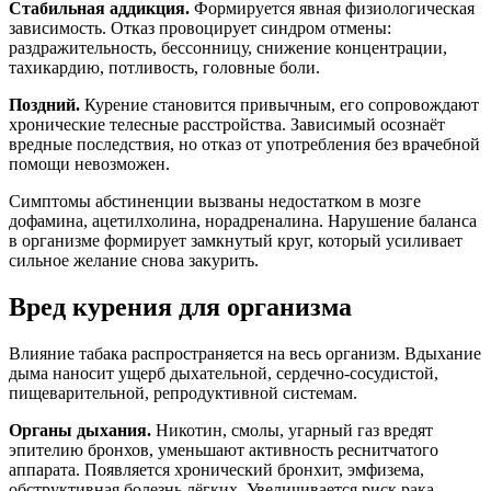
Стабильная аддикция.
Формируется явная физиологическая
зависимость. Отказ провоцирует синдром отмены:
раздражительность, бессонницу, снижение концентрации,
тахикардию, потливость, головные боли.
Поздний.
Курение становится привычным, его сопровождают
хронические телесные расстройства. Зависимый осознаёт
вредные последствия, но отказ от употребления без врачебной
помощи невозможен.
Симптомы абстиненции вызваны недостатком в мозге
дофамина, ацетилхолина, норадреналина. Нарушение баланса
в организме формирует замкнутый круг, который усиливает
сильное желание снова закурить.
Вред курения для организма
Влияние табака распространяется на весь организм. Вдыхание
дыма наносит ущерб дыхательной, сердечно-сосудистой,
пищеварительной, репродуктивной системам.
Органы дыхания.
Никотин, смолы, угарный газ вредят
эпителию бронхов, уменьшают активность реснитчатого
аппарата. Появляется хронический бронхит, эмфизема,
обструктивная болезнь лёгких. Увеличивается риск рака