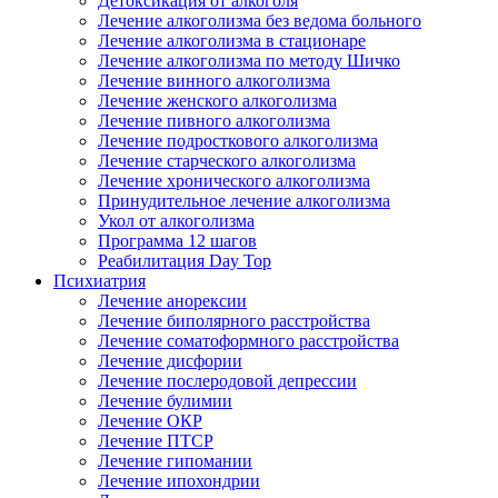
Детоксикация от алкоголя
Лечение алкоголизма без ведома больного
Лечение алкоголизма в стационаре
Лечение алкоголизма по методу Шичко
Лечение винного алкоголизма
Лечение женского алкоголизма
Лечение пивного алкоголизма
Лечение подросткового алкоголизма
Лечение старческого алкоголизма
Лечение хронического алкоголизма
Принудительное лечение алкоголизма
Укол от алкоголизма
Программа 12 шагов
Реабилитация Day Top
Психиатрия
Лечение анорексии
Лечение биполярного расстройства
Лечение соматоформного расстройства
Лечение дисфории
Лечение послеродовой депрессии
Лечение булимии
Лечение ОКР
Лечение ПТСР
Лечение гипомании
Лечение ипохондрии